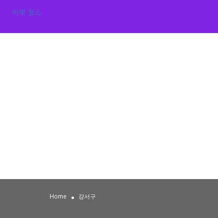
카펫 청소
Home
강서구