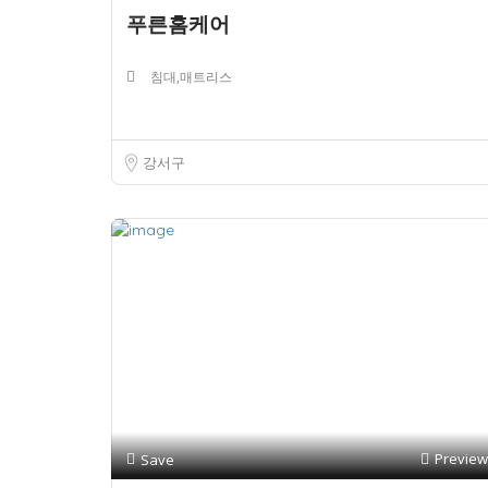
푸른홈케어
침대,매트리스
강서구
Preview
Save