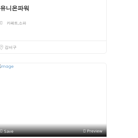
유니온파워
카페트,소파
강서구
Preview
Save