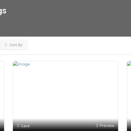
gs
Sort By
Preview
Save