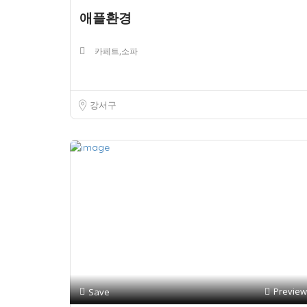
애플환경
카페트,소파
강서구
Preview
Save