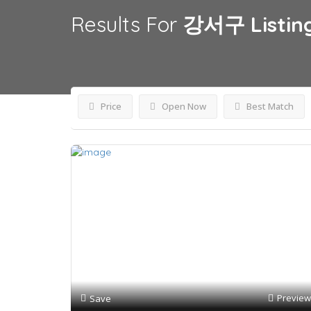
Results For
강서구
Listin
Price
Open Now
Best Match
Preview
Save