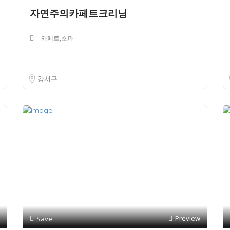
자연주의카페트크리닝
카페트,소파
강서구
Preview
Save