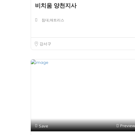
비치움 양천지사
침대,매트리스
강서구
Preview
Save