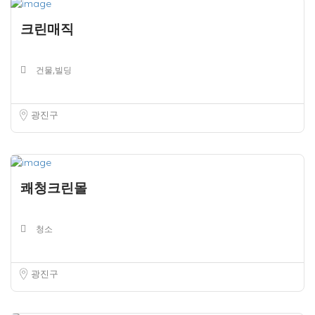
크린매직
건물,빌딩
광진구
쾌청크린몰
청소
광진구