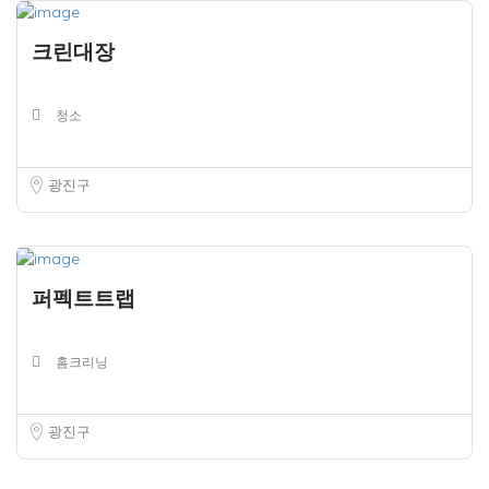
크린대장
청소
광진구
퍼펙트트랩
홈크리닝
광진구