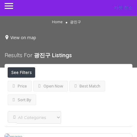
카펫 청소
Home
광진구
View on map
Results For
광진구
Listings
See Filters
Price
Open Now
Best Match
Sort By