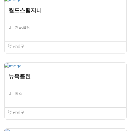
월드스팀지니
건물,빌딩
광진구
뉴욕클린
청소
광진구