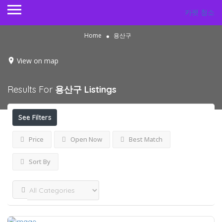
카펫 청소
Home
용산구
View on map
Results For
용산구
Listings
See Filters
Price
Open Now
Best Match
Sort By