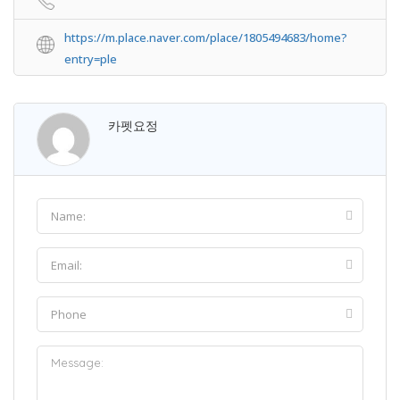
https://m.place.naver.com/place/1805494683/home?
entry=ple
카펫요정