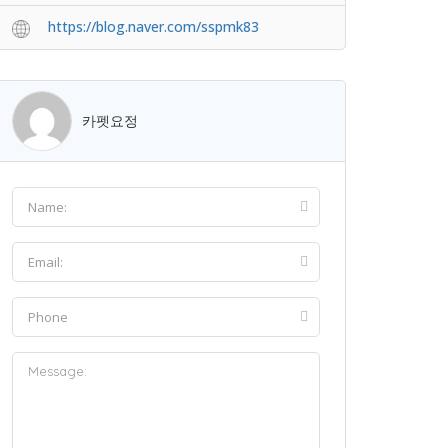
https://blog.naver.com/sspmk83
카펫요정