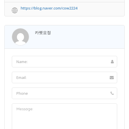
https://blog.naver.com/cow2224
카펫요정