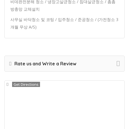
비데완전분해 청소 / 냉장고살균청소 / 침대살균청소 / 촘촘
방충망 교체설치
사무실 바닥청소 및 코팅 / 입주청소 / 준공청소 / (가전청소 3
개월 무상 A/S)
Rate us and Write a Review
Get Directions