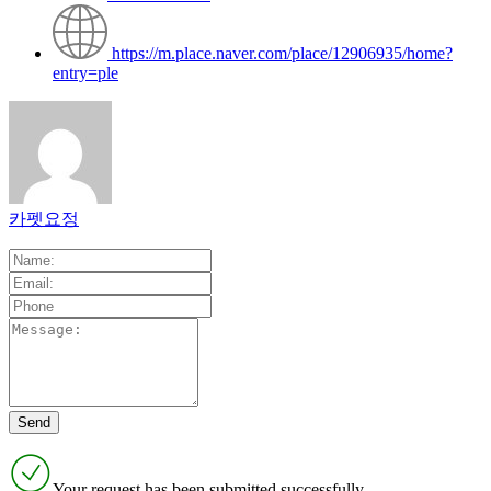
https://m.place.naver.com/place/12906935/home?
entry=ple
카펫요정
Your request has been submitted successfully.