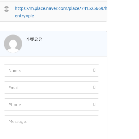
https://m.place.naver.com/place/741525669/home?
entry=ple
카펫요정