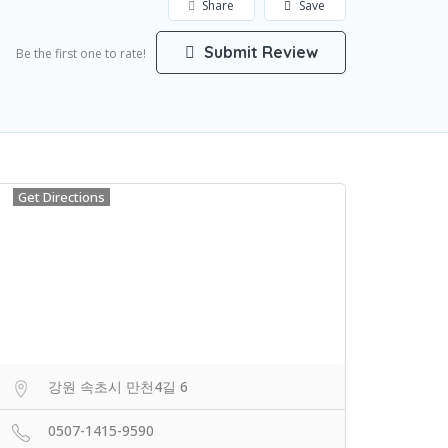
Share
Save
Submit Review
Be the first one to rate!
Get Directions
강원 속초시 만천4길 6
0507-1415-9590