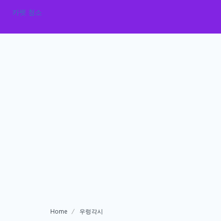
카펫 청소
Home
우렁각시