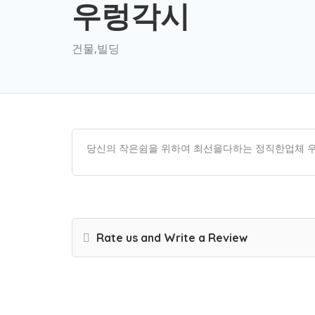
우렁각시
건물,빌딩
당신의 작은쉼을 위하여 최선을다하는 정직한업체 
Rate us and Write a Review