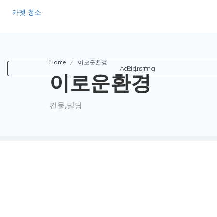
카펫 청소
Home
이로운환경
Add Listing
Sign In
이로운환경
건물,빌딩