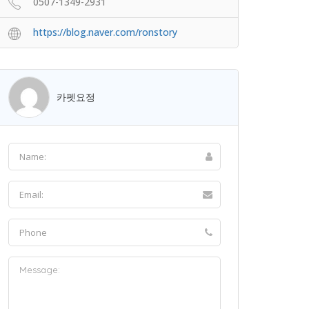
0507-1349-2931
https://blog.naver.com/ronstory
카펫요정