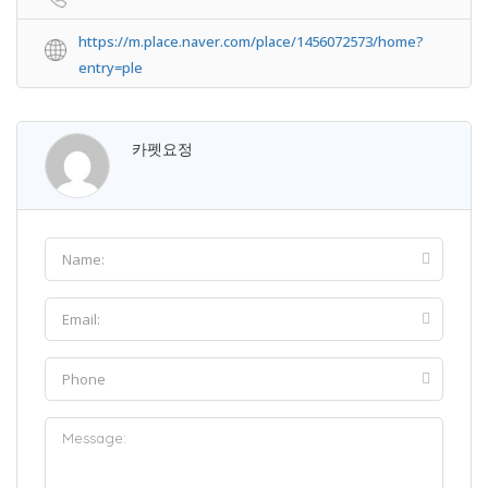
https://m.place.naver.com/place/1456072573/home?
entry=ple
카펫요정