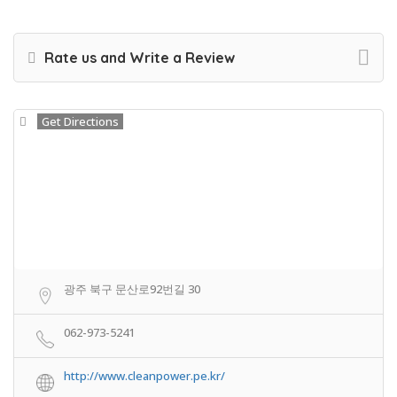
Rate us and Write a Review
Get Directions
광주 북구 문산로92번길 30
062-973-5241
http://www.cleanpower.pe.kr/