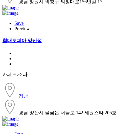
경남 창원시 의창구 의창대로156번길 17...
Save
Preview
침대토피아 양산점
카페트,소파
경남
경남 양산시 물금읍 서들로 142 세원스타 205호...