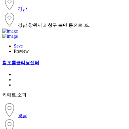
경남
경남 창원시 의창구 북면 동전로 86...
Save
Preview
함초롬클리닝센터
카페트,소파
경남