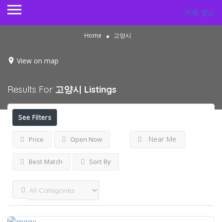
카펫 청소
Home
고양시
View on map
Results For
고양시
Listings
See Filters
Near Me
Price
Open Now
Best Match
Sort By