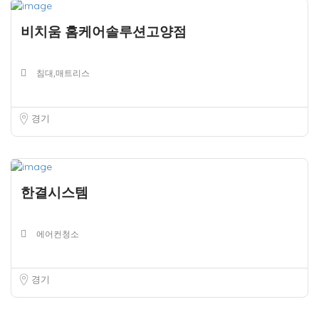
비치움 홈케어솔루션고양점
침대,매트리스
경기
한결시스템
에어컨청소
경기