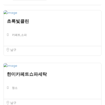
초록빛클린
카페트,소파
남구
한미카페트쇼파세탁
청소
남구