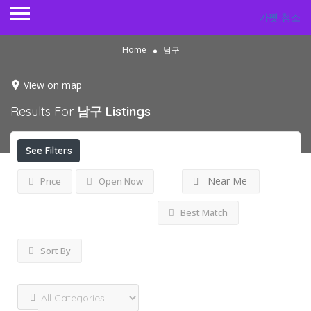
카펫 청소
Home
남구
View on map
Results For
남구
Listings
See Filters
Near Me
Price
Open Now
Best Match
Sort By