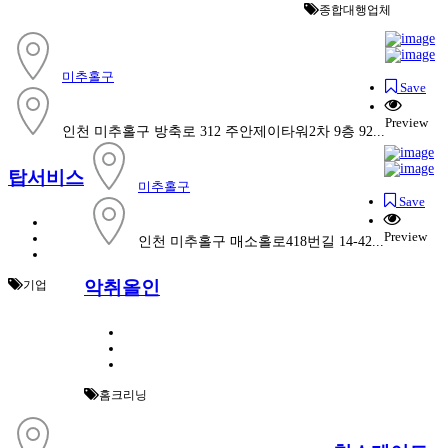
종합대행업체
미추홀구
Save
Preview
인천 미추홀구 방축로 312 주안제이타워2차 9층 92...
탑서비스
미추홀구
Save
Preview
인천 미추홀구 매소홀로418번길 14-42...
악취올인
기업
홈크리닝