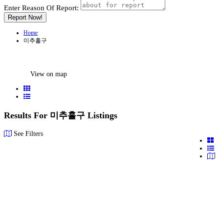
Enter Reason Of Report:
Report Now!
Home
미추홀구
View on map
Results For
미추홀구
Listings
See Filters