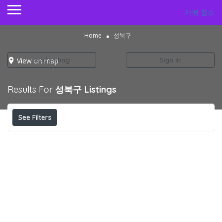
카펫 청소
Home
성북구
Add Listing
Sign In
View on map
Results For
성북구
Listings
See Filters