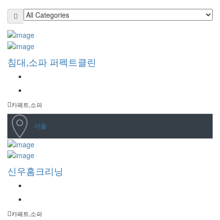
침대,소파 퍼펙트클린
카페트,소파
서울
신우홈크리닝
카페트,소파