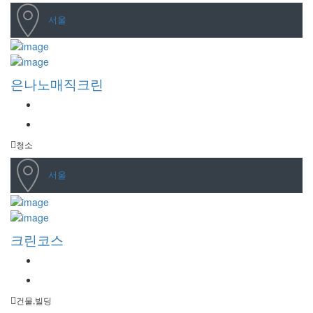
서울
은나노매직크린
청소
서울
크린코스
건물,빌딩