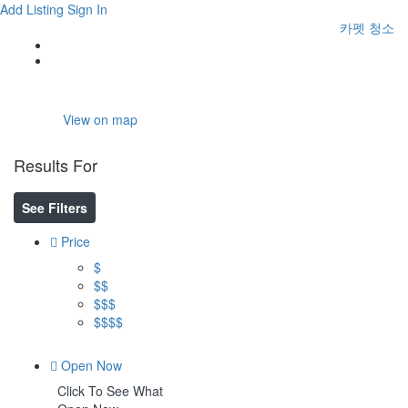
Add Listing
Sign In
카펫 청소
Home
영등포구
View on map
Results For
영등포구
Listings
See Filters
Price
$
$$
$$$
$$$$
Open Now
Click To See What