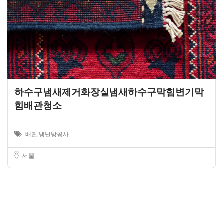
하수구냄새제거화장실냄새하수구막힘변기막
힘배관청소
배관,냉난방공사
서울