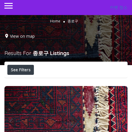
카펫 청소
Home
종로구
View on map
Results For
종로구
Listings
See Filters