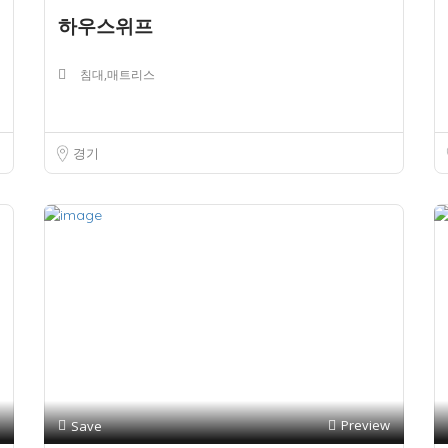
하우스위프
침대,매트리스
경기
Preview
Save