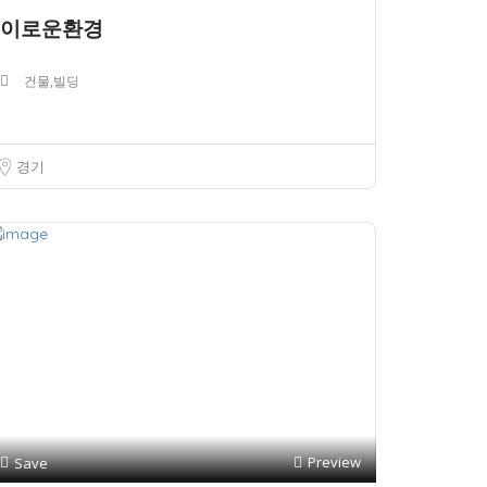
이로운환경
건물,빌딩
경기
Preview
Save