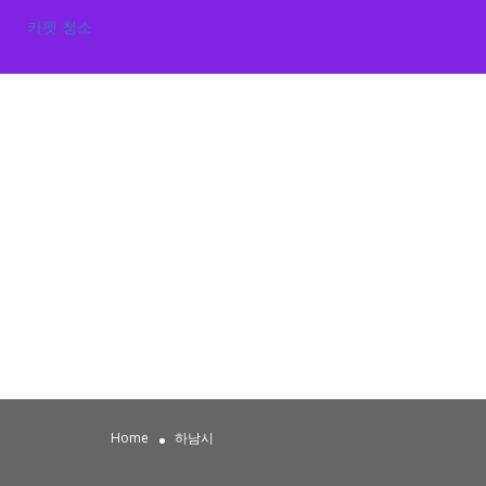
카펫 청소
Home
하남시