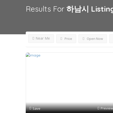
Results For
하남시
Listin
Near Me
Price
Open Now
Preview
Save